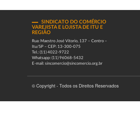
SINDICATO DO COMÉRCIO
VAREJISTA E LOJISTA DE ITU E
REGIÃO
Rua: Maestro José Vitorio, 137 – Centro –
Itu/SP – CEP: 13-300-075
Tel.: (11) 4022-9722
Whatsapp: (11) 96068-5432
E-mail: sincomercio@sincomercio.org.br
© Copyright - Todos os Direitos Reservados