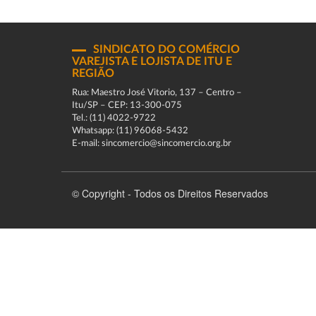
SINDICATO DO COMÉRCIO
VAREJISTA E LOJISTA DE ITU E
REGIÃO
Rua: Maestro José Vitorio, 137 – Centro –
Itu/SP – CEP: 13-300-075
Tel.: (11) 4022-9722
Whatsapp: (11) 96068-5432
E-mail: sincomercio@sincomercio.org.br
© Copyright - Todos os Direitos Reservados