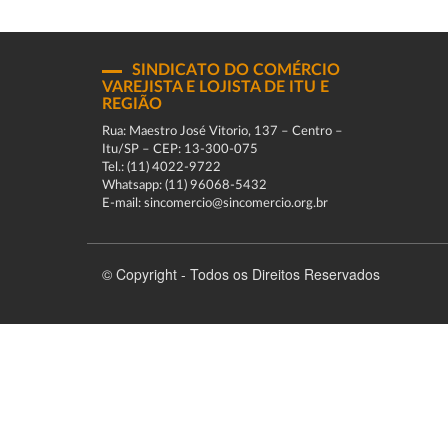
SINDICATO DO COMÉRCIO
VAREJISTA E LOJISTA DE ITU E
REGIÃO
Rua: Maestro José Vitorio, 137 – Centro –
Itu/SP – CEP: 13-300-075
Tel.: (11) 4022-9722
Whatsapp: (11) 96068-5432
E-mail: sincomercio@sincomercio.org.br
© Copyright - Todos os Direitos Reservados