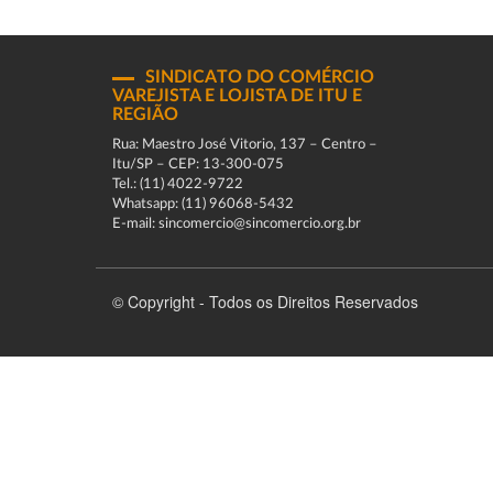
SINDICATO DO COMÉRCIO
VAREJISTA E LOJISTA DE ITU E
REGIÃO
Rua: Maestro José Vitorio, 137 – Centro –
Itu/SP – CEP: 13-300-075
Tel.: (11) 4022-9722
Whatsapp: (11) 96068-5432
E-mail: sincomercio@sincomercio.org.br
© Copyright - Todos os Direitos Reservados