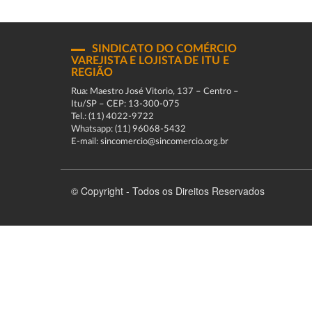
SINDICATO DO COMÉRCIO
VAREJISTA E LOJISTA DE ITU E
REGIÃO
Rua: Maestro José Vitorio, 137 – Centro –
Itu/SP – CEP: 13-300-075
Tel.: (11) 4022-9722
Whatsapp: (11) 96068-5432
E-mail: sincomercio@sincomercio.org.br
© Copyright - Todos os Direitos Reservados