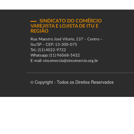
SINDICATO DO COMÉRCIO
VAREJISTA E LOJISTA DE ITU E
REGIÃO
Rua: Maestro José Vitorio, 137 – Centro –
Itu/SP – CEP: 13-300-075
Tel.: (11) 4022-9722
Whatsapp: (11) 96068-5432
E-mail: sincomercio@sincomercio.org.br
© Copyright - Todos os Direitos Reservados