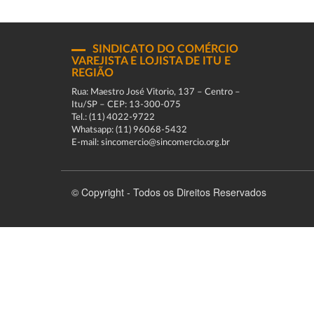
SINDICATO DO COMÉRCIO
VAREJISTA E LOJISTA DE ITU E
REGIÃO
Rua: Maestro José Vitorio, 137 – Centro –
Itu/SP – CEP: 13-300-075
Tel.: (11) 4022-9722
Whatsapp: (11) 96068-5432
E-mail: sincomercio@sincomercio.org.br
© Copyright - Todos os Direitos Reservados