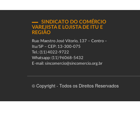
SINDICATO DO COMÉRCIO
VAREJISTA E LOJISTA DE ITU E
REGIÃO
Rua: Maestro José Vitorio, 137 – Centro –
Itu/SP – CEP: 13-300-075
Tel.: (11) 4022-9722
Whatsapp: (11) 96068-5432
E-mail: sincomercio@sincomercio.org.br
© Copyright - Todos os Direitos Reservados