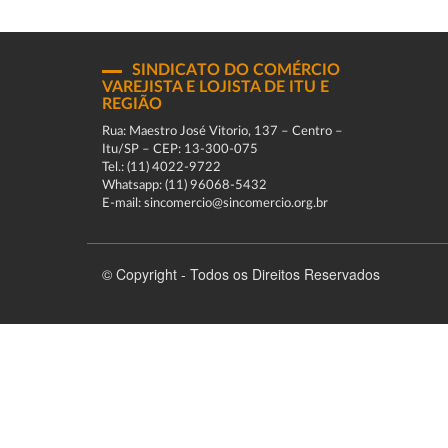
SINDICATO DO COMÉRCIO
VAREJISTA E LOJISTA DE ITU E
REGIÃO
Rua: Maestro José Vitorio, 137 – Centro –
Itu/SP – CEP: 13-300-075
Tel.: (11) 4022-9722
Whatsapp: (11) 96068-5432
E-mail: sincomercio@sincomercio.org.br
© Copyright - Todos os Direitos Reservados