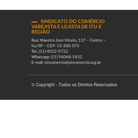
SINDICATO DO COMÉRCIO
VAREJISTA E LOJISTA DE ITU E
REGIÃO
Rua: Maestro José Vitorio, 137 – Centro –
Itu/SP – CEP: 13-300-075
Tel.: (11) 4022-9722
Whatsapp: (11) 96068-5432
E-mail: sincomercio@sincomercio.org.br
© Copyright - Todos os Direitos Reservados