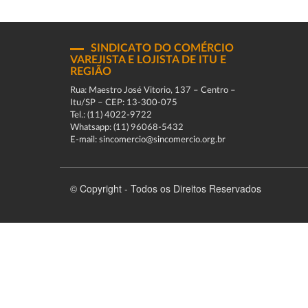
SINDICATO DO COMÉRCIO
VAREJISTA E LOJISTA DE ITU E
REGIÃO
Rua: Maestro José Vitorio, 137 – Centro –
Itu/SP – CEP: 13-300-075
Tel.: (11) 4022-9722
Whatsapp: (11) 96068-5432
E-mail: sincomercio@sincomercio.org.br
© Copyright - Todos os Direitos Reservados