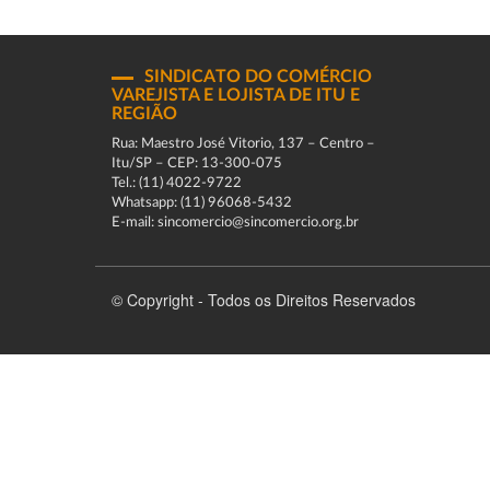
SINDICATO DO COMÉRCIO
VAREJISTA E LOJISTA DE ITU E
REGIÃO
Rua: Maestro José Vitorio, 137 – Centro –
Itu/SP – CEP: 13-300-075
Tel.: (11) 4022-9722
Whatsapp: (11) 96068-5432
E-mail: sincomercio@sincomercio.org.br
© Copyright - Todos os Direitos Reservados