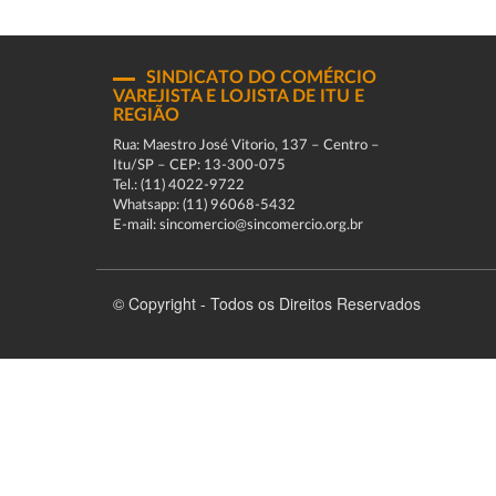
SINDICATO DO COMÉRCIO
VAREJISTA E LOJISTA DE ITU E
REGIÃO
Rua: Maestro José Vitorio, 137 – Centro –
Itu/SP – CEP: 13-300-075
Tel.: (11) 4022-9722
Whatsapp: (11) 96068-5432
E-mail: sincomercio@sincomercio.org.br
© Copyright - Todos os Direitos Reservados