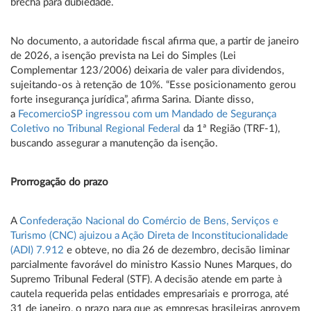
brecha para dubiedade.
No documento, a autoridade fiscal afirma que, a partir de janeiro
de 2026, a isenção prevista na Lei do Simples (Lei
Complementar 123/2006) deixaria de valer para dividendos,
sujeitando-os à retenção de 10%. “Esse posicionamento gerou
forte insegurança jurídica”, afirma Sarina. Diante disso,
a
FecomercioSP ingressou com um Mandado de Segurança
Coletivo no Tribunal Regional Federal
da 1ª Região (TRF-1),
buscando assegurar a manutenção da isenção.
Prorrogação do prazo
A
Confederação Nacional do Comércio de Bens, Serviços e
Turismo (CNC) ajuizou a Ação Direta de Inconstitucionalidade
(ADI) 7.912
e obteve, no dia 26 de dezembro, decisão liminar
parcialmente favorável do ministro Kassio Nunes Marques, do
Supremo Tribunal Federal (STF). A decisão atende em parte à
cautela requerida pelas entidades empresariais e prorroga, até
31 de janeiro, o prazo para que as empresas brasileiras aprovem