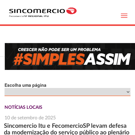
Toggl
navig
Escolha uma página
NOTÍCIAS LOCAIS
10 de setembro de 2025
Sincomercio Itu e FecomercioSP levam defesa
da modernização do serviço público ao plenário