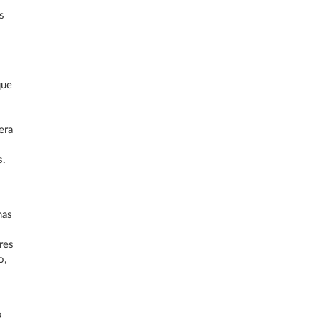
s
que
era
s.
mas
res
o,
o