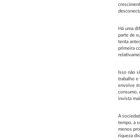
cresciment
desconect
Há uma dif
parte de s
tenta ante
primeira c
relativame
Isso não s
trabalho e
envolve
t
consumo, c
invista ma
A socieda
tempo, a s
menos pro
riqueza di