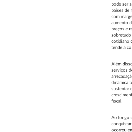
pode ser 
países de 
com margen
aumento do
preços e r
sobretudo 
cotidiano 
tende a co
Além disso
serviços d
arrecadaçã
dinâmica t
sustentar 
cresciment
fiscal.
Ao longo d
conquistar
ocorreu em