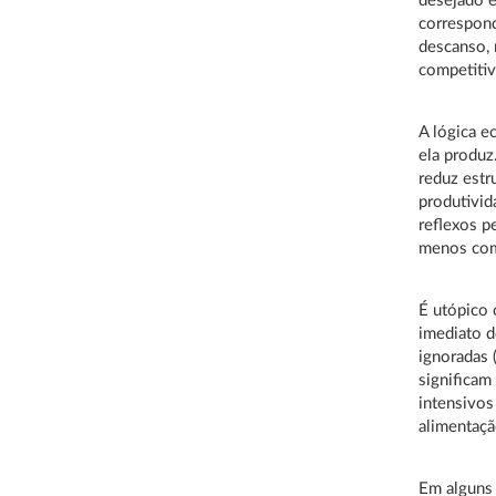
desejado 
correspond
descanso, 
competitiv
A lógica 
ela produ
reduz estr
produtivid
reflexos p
menos comp
É utópico 
imediato d
ignoradas 
significam
intensivos
alimentaçã
Em alguns 