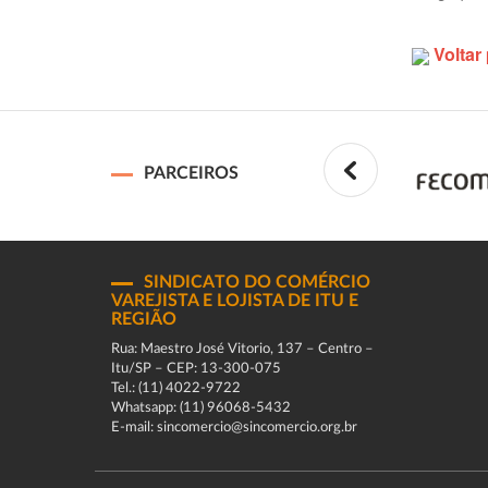
Voltar 
PARCEIROS
SINDICATO DO COMÉRCIO
VAREJISTA E LOJISTA DE ITU E
REGIÃO
Rua: Maestro José Vitorio, 137 – Centro –
Itu/SP – CEP: 13-300-075
Tel.: (11) 4022-9722
Whatsapp: (11) 96068-5432
E-mail: sincomercio@sincomercio.org.br