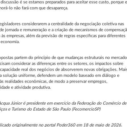
 discussão é se estamos preparados para aceitar esse custo, porque e
gnorá-lo não fará com que desapareça.
egisladores considerarem a centralidade da negociação coletiva nas
de jornada e remuneração e a criação de mecanismos de compensaç
às empresas, além da previsão de regras específicas para diferentes
a economia.
postas partem do princípio de que mudanças estruturais no mercad
ecisam considerar as diferenças entre os setores, os impactos sobre
 capacidade real dos negócios de absorverem novas obrigações. Mai
a solução uniforme, defendem um modelo baseado em diálogo e
às realidades econômicas, de modo a preservar empregos,
idade e atividade produtiva.
Acqua Júnior é presidente em exercício da Federação do Comércio de
iços e Turismo do Estado de São Paulo (FecomercioSP)
licado originalmente no portal Poder360 em 18 de maio de 2026.