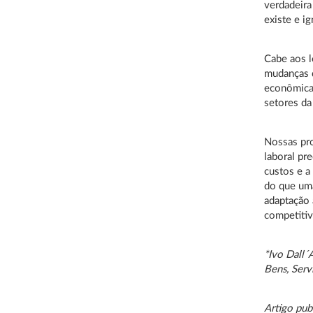
verdadeira
existe e i
Cabe aos l
mudanças 
econômica 
setores d
Nossas pro
laboral pr
custos e a
do que um
adaptação 
competitiv
*Ivo Dall´
Bens, Serv
Artigo pub