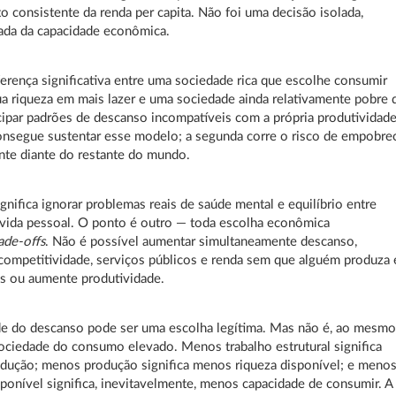
o consistente da renda per capita. Não foi uma decisão isolada,
ada da capacidade econômica.
erença significativa entre uma sociedade rica que escolhe consumir
ua riqueza em mais lazer e uma sociedade ainda relativamente pobre 
cipar padrões de descanso incompatíveis com a própria produtividade
onsegue sustentar esse modelo; a segunda corre o risco de empobre
nte diante do restante do mundo.
ignifica ignorar problemas reais de saúde mental e equilíbrio entre
 vida pessoal. O ponto é outro — toda escolha econômica
rade-offs
. Não é possível aumentar simultaneamente descanso,
ompetitividade, serviços públicos e renda sem que alguém produza 
is ou aumente produtividade.
de do descanso pode ser uma escolha legítima. Mas não é, ao mesm
ociedade do consumo elevado. Menos trabalho estrutural significa
dução; menos produção significa menos riqueza disponível; e meno
sponível significa, inevitavelmente, menos capacidade de consumir. A