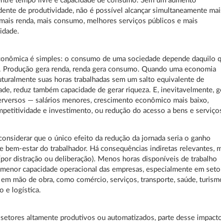
entre tempo livre e capacidade de consumo. Sem um aumento
ente de produtividade, não é possível alcançar simultaneamente mai
mais renda, mais consumo, melhores serviços públicos e mais
idade.
econômica é simples: o consumo de uma sociedade depende daquilo 
z. Produção gera renda, renda gera consumo. Quando uma economia
uturalmente suas horas trabalhadas sem um salto equivalente de
ade, reduz também capacidade de gerar riqueza. E, inevitavelmente, g
erversos — salários menores, crescimento econômico mais baixo,
etitividade e investimento, ou redução do acesso a bens e serviço
considerar que o único efeito da redução da jornada seria o ganho
e bem-estar do trabalhador. Há consequências indiretas relevantes, 
(por distração ou deliberação). Menos horas disponíveis de trabalho
 menor capacidade operacional das empresas, especialmente em seto
 em mão de obra, como comércio, serviços, transporte, saúde, turism
o e logística.
setores altamente produtivos ou automatizados, parte desse impact