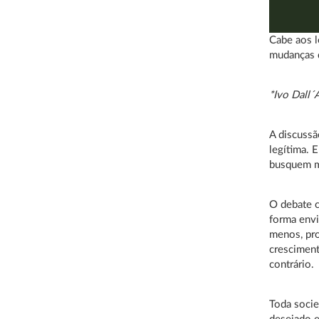
Cabe aos l
mudanças 
*Ivo Dall´
A discussã
legítima. 
busquem ma
O debate c
forma envi
menos, pro
cresciment
contrário.
Toda socie