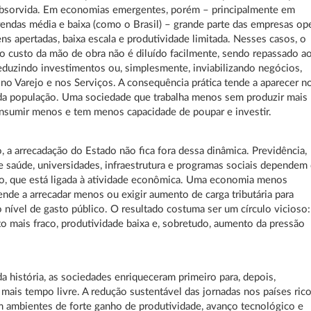
absorvida. Em economias emergentes, porém – principalmente em
rendas média e baixa (como o Brasil) – grande parte das empresas op
s apertadas, baixa escala e produtividade limitada. Nesses casos, o
 custo da mão de obra não é diluído facilmente, sendo repassado a
eduzindo investimentos ou, simplesmente, inviabilizando negócios,
no Varejo e nos Serviços. A consequência prática tende a aparecer n
da população. Uma sociedade que trabalha menos sem produzir mais
nsumir menos e tem menos capacidade de poupar e investir.
, a arrecadação do Estado não fica fora dessa dinâmica. Previdência,
e saúde, universidades, infraestrutura e programas sociais dependem
o, que está ligada à atividade econômica. Uma economia menos
ende a arrecadar menos ou exigir aumento de carga tributária para
o nível de gasto público. O resultado costuma ser um círculo vicioso:
o mais fraco, produtividade baixa e, sobretudo, aumento da pressão
a história, as sociedades enriqueceram primeiro para, depois,
 mais tempo livre. A redução sustentável das jornadas nos países ric
 ambientes de forte ganho de produtividade, avanço tecnológico e