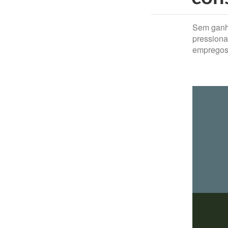
Sem ganho
pressiona
emprego