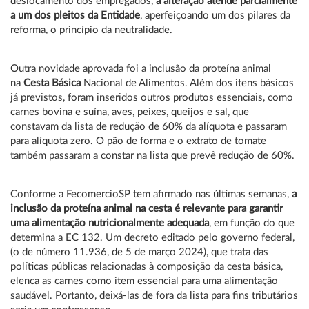
deslocamento dos empregados,
a alteração atende parcialmente
a um dos pleitos da Entidade
, aperfeiçoando um dos pilares da
reforma, o princípio da neutralidade.
Outra novidade aprovada foi a inclusão da proteína animal
na
Cesta Básica
Nacional de Alimentos. Além dos itens básicos
já previstos, foram inseridos outros produtos essenciais, como
carnes bovina e suína, aves, peixes, queijos e sal, que
constavam da lista de redução de 60% da alíquota e passaram
para alíquota zero. O pão de forma e o extrato de tomate
também passaram a constar na lista que prevê redução de 60%.
Conforme a FecomercioSP tem afirmado nas últimas semanas,
a
inclusão da proteína animal na cesta é relevante para garantir
uma alimentação nutricionalmente adequada
, em função do que
determina a EC 132. Um decreto editado pelo governo federal,
(o de número 11.936, de 5 de março 2024), que trata das
políticas públicas relacionadas à composição da cesta básica,
elenca as carnes como item essencial para uma alimentação
saudável. Portanto, deixá-las de fora da lista para fins tributários