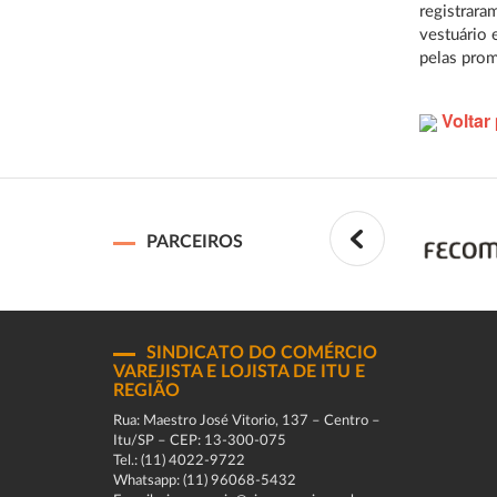
registrara
vestuário 
pelas pro
Voltar 
PARCEIROS
SINDICATO DO COMÉRCIO
VAREJISTA E LOJISTA DE ITU E
REGIÃO
Rua: Maestro José Vitorio, 137 – Centro –
Itu/SP – CEP: 13-300-075
Tel.: (11) 4022-9722
Whatsapp: (11) 96068-5432