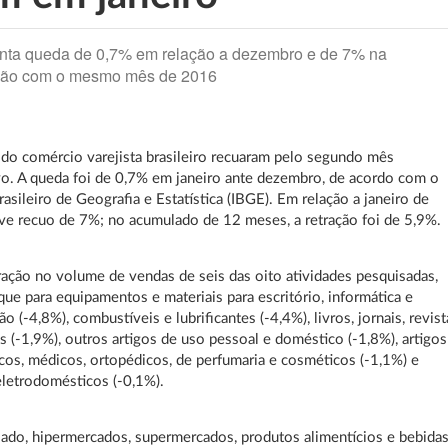
nta queda de 0,7% em relação a dezembro e de 7% na
ão com o mesmo mês de 2016
do comércio varejista brasileiro recuaram pelo segundo mês
o. A queda foi de 0,7% em janeiro ante dezembro, de acordo com o
rasileiro de Geografia e Estatística (IBGE). Em relação a janeiro de
e recuo de 7%; no acumulado de 12 meses, a retração foi de 5,9%.
ação no volume de vendas de seis das oito atividades pesquisadas,
ue para equipamentos e materiais para escritório, informática e
 (-4,8%), combustíveis e lubrificantes (-4,4%), livros, jornais, revist
as (-1,9%), outros artigos de uso pessoal e doméstico (-1,8%), artigos
cos, médicos, ortopédicos, de perfumaria e cosméticos (-1,1%) e
letrodomésticos (-0,1%).
lado, hipermercados, supermercados, produtos alimentícios e bebida