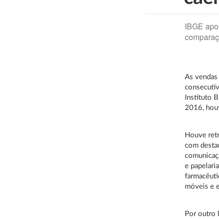
IBGE apo
comparaç
As vendas 
consecutiv
Instituto B
2016, houv
Houve retr
com destaq
comunicação
e papelari
farmacêuti
móveis e e
Por outro 