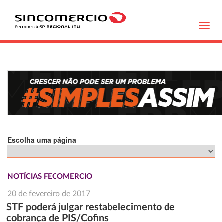
Toggl
navig
Escolha uma página
NOTÍCIAS FECOMERCIO
20 de fevereiro de 2017
STF poderá julgar restabelecimento de
cobrança de PIS/Cofins