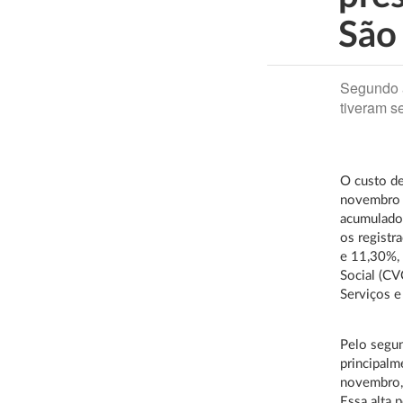
São
Segundo a
tiveram s
O custo d
novembro 
acumulado
os regist
e 11,30%, 
Social (CV
Serviços e
Pelo segun
principalm
novembro,
Essa alta 