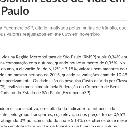
 Paulo
 FecomercioSP, alta foi motivada pelas multas de trânsito, que
eus valores reajustados em até 66% em novembro
e vida na Região Metropolitana de São Paulo (RMSP) subiu 0,34% e
na comparação com outubro, quando houve aumento de 0,35%. No
 do ano, a elevação foi de 6,12% e 7,15%, valores bem menores do 
rados no mesmo período de 2015, quando as variações eram de 10,4
respectivamente. Os dados são da pesquisa Custo de Vida por Class
CS), realizada mensalmente pela Federação do Comércio de Bens,
 Turismo do Estado de São Paulo (FecomercioSP).
do mês consecutivo, o resultado do indicador foi influenciado,
ente, pelo grupo Transportes, cuja elevação nos preços foi de 0,95%
 atingindo 3% no acumulado do ano e 5,14% nos últimos doze mese
pode ser atribuída às multas de trânsito, que tiveram seus valores