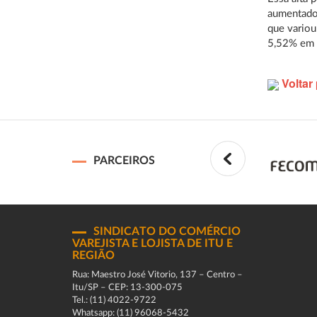
aumentados
que variou
5,52% em 
Voltar 
PARCEIROS
SINDICATO DO COMÉRCIO
VAREJISTA E LOJISTA DE ITU E
REGIÃO
Rua: Maestro José Vitorio, 137 – Centro –
Itu/SP – CEP: 13-300-075
Tel.: (11) 4022-9722
Whatsapp: (11) 96068-5432