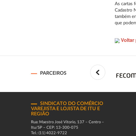
As cartas 
Cadastro N
também enc
que podem
Voltar 
PARCEIROS
SINDICATO DO COMÉRCIO
VAREJISTA E LOJISTA DE ITU E
REGIÃO
Rua: Maestro José Vitorio, 137 – Centro –
Itu/SP – CEP: 13-300-075
Tel.: (11) 4022-9722