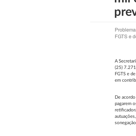
pre
Problemas
FGTS e de
A Secretar
(25) 7.27
FGTS e de 
em contrib
De acordo 
pagarem o
retificado
autuações,
sonegação 