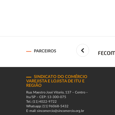
PARCEIROS
SINDICATO DO COMÉRCIO
VAREJISTA E LOJISTA DE ITU E
REGIÃO
Rua: Maestro José Vitorio, 137 – Centro –
Itu/SP – CEP: 13-300-075
Tel.: (11) 4022-9722
Whatsapp: (11) 96068-5432
E-mail: sincomercio@sincomercio.org.br