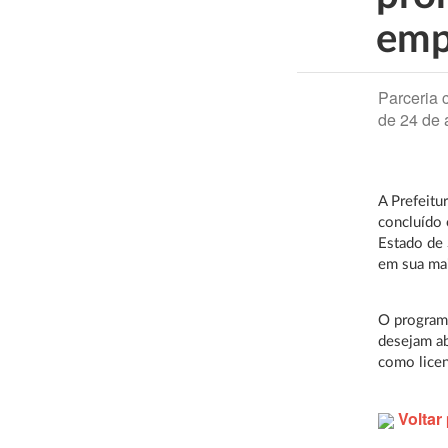
emp
Parceria 
de 24 de a
A Prefeitu
concluído 
Estado de 
em sua mai
O programa
desejam ab
como lice
Voltar 