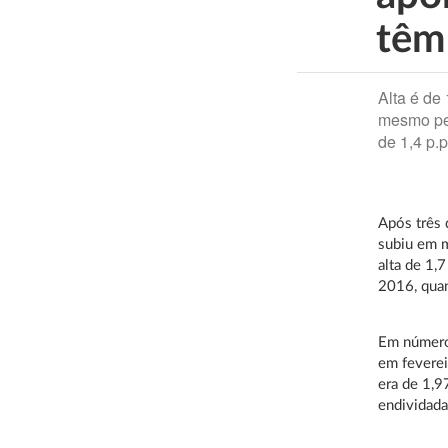
têm
Alta é de
mesmo pe
de 1,4 p.p
Após três 
subiu em m
alta de 1,
2016, quan
Em números
em fevere
era de 1,9
endividada