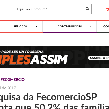
SERVIÇOS
CONTRIBUIÇÕES
CON
S FECOMERCIO
il de 2017
quisa da FecomercioSP
nta que 50,2% das famíli