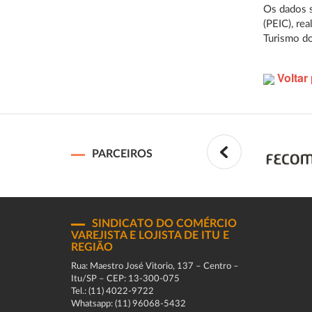
Os dados 
(PEIC), re
Turismo do
Voltar 
PARCEIROS
SINDICATO DO COMÉRCIO
VAREJISTA E LOJISTA DE ITU E
REGIÃO
Rua: Maestro José Vitorio, 137 – Centro –
Itu/SP – CEP: 13-300-075
Tel.: (11) 4022-9722
Whatsapp: (11) 96068-5432