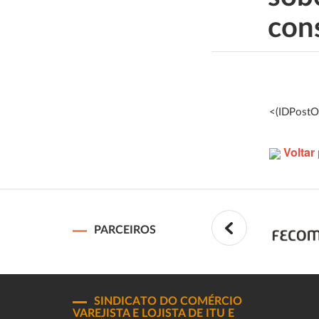
con
<(IDPostO
Voltar 
PARCEIROS
SINDICATO DO COMÉRCIO
VAREJISTA E LOJISTA DE ITU E