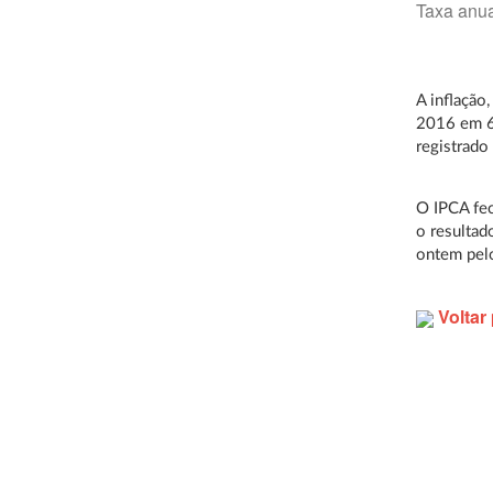
Taxa anua
A inflação
2016 em 6,
registrado
O IPCA fe
o resulta
ontem pelo
Voltar 