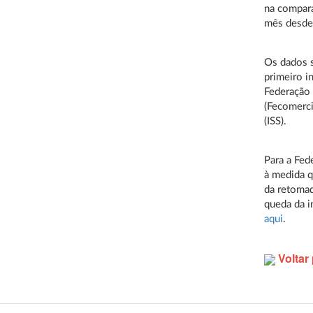
na compar
mês desde
Os dados s
primeiro i
Federação 
(Fecomerc
(ISS).
Para a Fed
à medida q
da retomad
queda da i
aqui
.
Voltar 