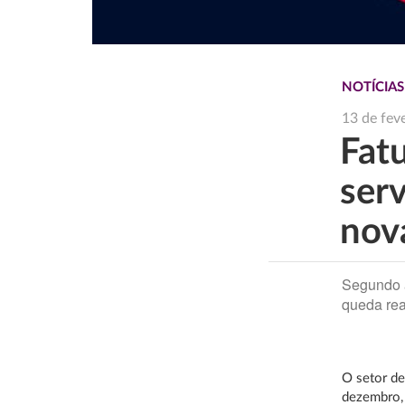
NOTÍCIA
13 de fev
Fat
serv
nov
Segundo a
queda re
O setor de
dezembro, 