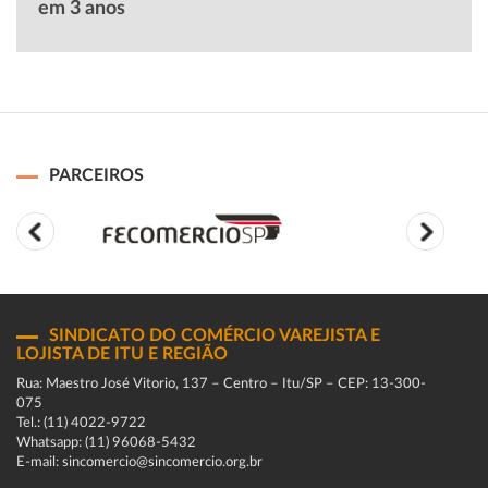
em 3 anos
PARCEIROS
SINDICATO DO COMÉRCIO VAREJISTA E
LOJISTA DE ITU E REGIÃO
Rua: Maestro José Vitorio, 137 – Centro – Itu/SP – CEP: 13-300-
075
Tel.: (11) 4022-9722
Whatsapp: (11) 96068-5432
E-mail: sincomercio@sincomercio.org.br